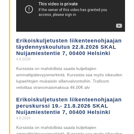
Erikoiskuljetusten liikenteenohjaajan
täydennyskoulutus 22.8.2026 SKAL
Nuijamiestentie 7, 00400 Helsinki
4.6.2026
Kurssista on mahdollista saada kuljettajien
ammattipätevyysmerkintä. Kurssista saa myös oikeuden
lupaehtojen mukaisiin sillanvalvontoihin. Traficom
veloittaa viranomaismaksua 46,00€ alv
Erikoiskuljetusten liikenteenohjaajan
peruskurssi 19.- 21.8.2026 SKAL
Nuijamiestentie 7, 00400 Helsinki
4.6.2026
Kurssista on mahdollista saada kuljettajien
ammattipätevyysmerkintä. Kurssista saa myös oikeuden