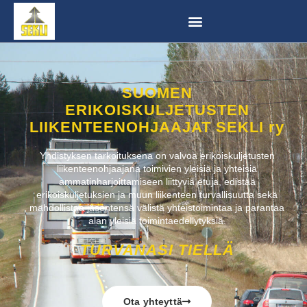
SUOMEN
ERIKOISKULJETUSTEN
LIIKENTEENOHJAAJAT SEKLI ry
Yhdistyksen tarkoituksena on valvoa erikoiskuljetusten
liikenteenohjaajana toimivien yleisiä ja yhteisiä
ammatinharjoittamiseen liittyviä etuja, edistää
erikoiskuljetuksien ja muun liikenteen turvallisuutta sekä
mahdollistaa jäsentensä välistä yhteistoimintaa ja parantaa
alan yleisiä toimintaedellytyksiä.
TURVANASI TIELLÄ
Ota yhteyttä