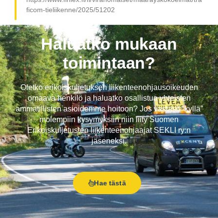
ficom-tieliikenne/2025/51202
Haluatko mukaan
toimintaan?
Oletko erikoiskuljetuksen liikenteenohjausoikeuden
omaava henkilö ja haluatko osallistua yhteisten
ammatillisten asioidemme hoitoon? Jos vastasit “kyllä”
molempiin kysymyksiin niin liity Suomen
Erikoiskuljetusten liikenteenohjaajat SEKLI ry:n
jäseneksi.
Hae tästä