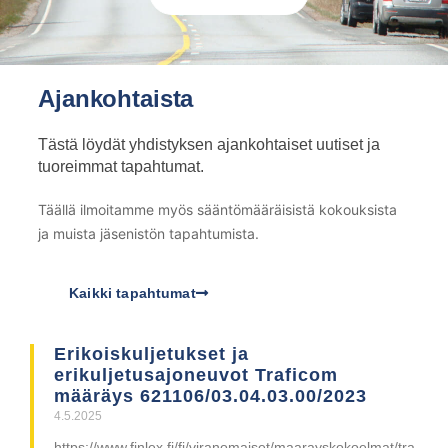
Ajankohtaista
Tästä löydät yhdistyksen ajankohtaiset uutiset ja
tuoreimmat tapahtumat.
Täällä ilmoitamme myös sääntömääräisistä kokouksista
ja muista jäsenistön tapahtumista.
Kaikki tapahtumat
Erikoiskuljetukset ja
erikuljetusajoneuvot Traficom
määräys 621106/03.04.03.00/2023
4.5.2025
https://www.finlex.fi/fi/viranomaiset/maarayskokoelmat/tra